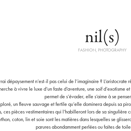
nil(s)
FASHION, PHOTOGRAPHY
vrai dépaysement n’est-il pas celui de l’imaginaire ? L’aristocrate
herche à vivre le luxe d’un faste d’aventure, une soif d’exotisme e
permet de s’évader, elle s’aime à se pense
ploré, un fleuve sauvage et fertile qu’elle dominera depuis sa pir
, ces pièces vestimentaires qui l’habilleront lors de sa singulière c
thon, coton, lin et soie sont les matières dans lesquelles se glisser
parures abondamment perlées ou faites de toile 