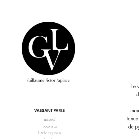
Le 
c
inex
VASSANT PARIS
tenues
misool
de py
boavista
little cayman