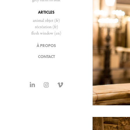
ARTICLES
animal objet (fr)
récréation (fr)
flesh window (en)
À PROPOS
CONTACT