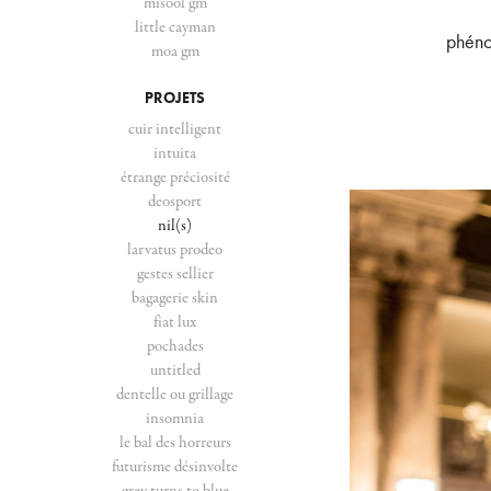
misool gm
little cayman
phéno
moa gm
PROJETS
cuir intelligent
intuita
étrange préciosité
deosport
nil(s)
larvatus prodeo
gestes sellier
bagagerie skin
fiat lux
pochades
untitled
dentelle ou grillage
insomnia
le bal des horreurs
futurisme désinvolte
grey turns to blue